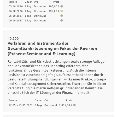
Termin
Dauer
Ort
Preis
05.10.2026
1 Tag
Dortmund
395,00 €
06.10.2026
1 Tag
Dortmund
395,00 €
05.10.2027
1 Tag
Dortmund
06.10.2027
1 Tag
Dortmund
40.500
Verfahren und Instrumente der
Gesamtbanksteuerung im Fokus der Revision
(Präsenz-Seminar und E-Learning)
Rentabilitäts- und Risikobetrachtungen sowie strenge Auflagen
der Bankenaufsicht an das Reporting erfordern eine
funktionsfähige Gesamtbanksteuerung. Auch die Interne
Revision ist zunehmend gefragt, auf Gesamtbankebene durch
geeignete Prüfungshandlungen ein wirksames Risiko-, Ertrags-
und Kapitalmanagement sicherzustellen. Erwerben Sie in dieser
Veranstaltung die hierzu nötigen grundlegenden Kenntnisse
einschließlich der IT-Lösungen der Finanz Informatik.
Termin
Dauer
Ort
Preis
12.05. - 13.05.2027
3 Tage
Dortmund
1.055,00 €