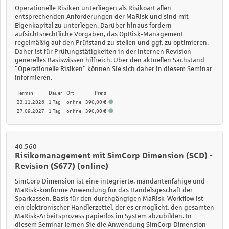
Operationelle Risiken unterliegen als Risikoart allen
entsprechenden Anforderungen der MaRisk und sind mit
Eigenkapital zu unterlegen. Darüber hinaus fordern
aufsichtsrechtliche Vorgaben, das OpRisk-Management
regelmäßig auf den Prüfstand zu stellen und ggf. zu optimieren.
Daher ist für Prüfungstätigkeiten in der Internen Revision
generelles Basiswissen hilfreich. Über den aktuellen Sachstand
"Operationelle Risiken" können Sie sich daher in diesem Seminar
informieren.
Termin
Dauer
Ort
Preis
23.11.2026
1 Tag
online
390,00 €
27.09.2027
1 Tag
online
390,00 €
40.560
Risikomanagement mit SimCorp Dimension (SCD) -
Revision (S677) (online)
SimCorp Dimension ist eine integrierte, mandantenfähige und
MaRisk-konforme Anwendung für das Handelsgeschäft der
Sparkassen. Basis für den durchgängigen MaRisk-Workflow ist
ein elektronischer Händlerzettel, der es ermöglicht, den gesamten
MaRisk-Arbeitsprozess papierlos im System abzubilden. In
diesem Seminar lernen Sie die Anwendung SimCorp Dimension