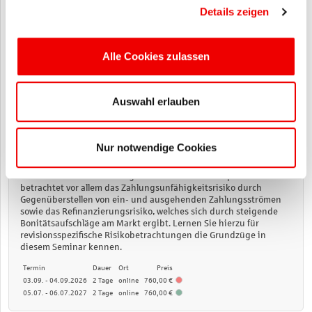
Termin
Dauer
Ort
Preis
Details zeigen
17.11.2026
0,5 Tage
online
295,00 €
19.10.2027
0,5 Tage
online
295,00 €
Alle Cookies zulassen
40.510
Marktpreis- und Liquiditätsrisikosteuerung aus
Auswahl erlauben
Revisionssicht (online)
Marktpreisrisiken ergeben sich aus potenziellen Verlusten, die an
Märkten aufgrund der Veränderung von Marktpreisen und
Nur notwendige Cookies
Marktparametern entstehen. In Sparkassen haben das
Zinsänderungsrisiko und dessen Auswirkungen auf die
Fristentransformation die größte Relevanz. Das Liquiditätsrisiko
betrachtet vor allem das Zahlungsunfähigkeitsrisiko durch
Gegenüberstellen von ein- und ausgehenden Zahlungsströmen
sowie das Refinanzierungsrisiko, welches sich durch steigende
Bonitätsaufschläge am Markt ergibt. Lernen Sie hierzu für
revisionsspezifische Risikobetrachtungen die Grundzüge in
diesem Seminar kennen.
Termin
Dauer
Ort
Preis
03.09. - 04.09.2026
2 Tage
online
760,00 €
05.07. - 06.07.2027
2 Tage
online
760,00 €