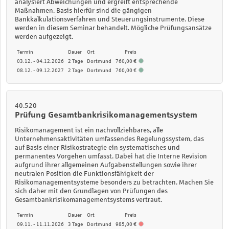
analysiert Abweichungen und ergreift entsprechende
Maßnahmen. Basis hierfür sind die gängigen
Bankkalkulationsverfahren und Steuerungsinstrumente. Diese
werden in diesem Seminar behandelt. Mögliche Prüfungsansätze
werden aufgezeigt.
Termin
Dauer
Ort
Preis
03.12. - 04.12.2026
2 Tage
Dortmund
760,00 €
08.12. - 09.12.2027
2 Tage
Dortmund
760,00 €
40.520
Prüfung Gesamtbankrisikomanagementsystem
Risikomanagement ist ein nachvollziehbares, alle
Unternehmensaktivitäten umfassendes Regelungssystem, das
auf Basis einer Risikostrategie ein systematisches und
permanentes Vorgehen umfasst. Dabei hat die Interne Revision
aufgrund ihrer allgemeinen Aufgabenstellungen sowie ihrer
neutralen Position die Funktionsfähigkeit der
Risikomanagementsysteme besonders zu betrachten. Machen Sie
sich daher mit den Grundlagen von Prüfungen des
Gesamtbankrisikomanagementsystems vertraut.
Termin
Dauer
Ort
Preis
09.11. - 11.11.2026
3 Tage
Dortmund
985,00 €