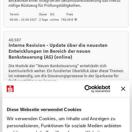
Blickwinkel einer integrierten Gesamtbanksteuerung das hierzu
nötige Rüstzeug für Prüfungstätigkeiten.
Termin
Dauer
Ort
Preis
09.06. - 10.06.2027
2 Tage
online
760,00 €
40.507
Interne Revision - Update über die neuesten
Entwicklungen im Bereich der neuen
Banksteuerung (AS) (online)
Die Module der "Neuen Banksteuerung" entwickeln sich
kontinuierlich weiter. Ein fundierter Überblick über diese Themen
ist notwendig, um die Steuerungsprozesse in der Sparkasse für
Prüfungstätigen zu kennen.
Termin
Dauer
Ort
Preis
16.09.2026
1 Tag
online
390,00 €
15.09.2027
1 Tag
online
390,00 €
Diese Webseite verwendet Cookies
Wir verwenden Cookies, um Inhalte und Anzeigen zu
40.508
personalisieren, Funktionen für soziale Medien anbieten
Interne Revision - Instrumente der neuen
Banksteuerung - Schwerpunkt: IRRBB, CSRBB