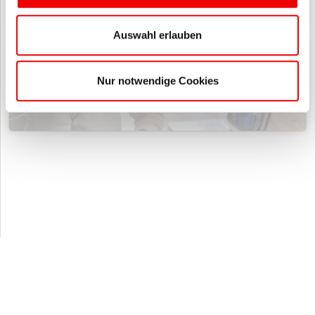
Auswahl erlauben
J. JUST E-LEARN! mit 88 Produkten öffnen
88
Nur notwendige Cookies
J. JUST E-LEARN!
www.ska.nrw
|
Impressum
|
Datenschutzbestimmungen
|
Cookies /