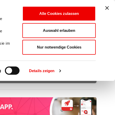
LOGIN
Alle Cookies zulassen
le
Auswahl erlauben
le
AUSZEICHNUNGEN
sie im
Nur notwendige Cookies
g
Details zeigen
TOP FERNSCHULE
e-Learning Award
Award 2025
'AzubiBooster'