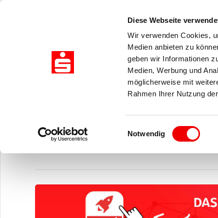
Zuklappen
Diese Webseite verwende
Wir verwenden Cookies, um
Medien anbieten zu können
Zukunft gestalten - mit
geben wir Informationen z
Medien, Werbung und Analy
Sparkassenakademie N
möglicherweise mit weiter
Rahmen Ihrer Nutzung der
Herzlich willkommen auf Ihrer Buchungs-
Einwilligungsauswahl
Notwendig
Sie benötigen ein Bucher- oder Trainerkonto?
KONTO A