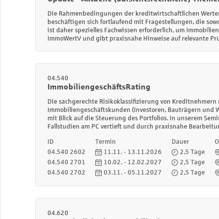
Die Rahmenbedingungen der kreditwirtschaftlichen Werte
beschäftigen sich fortlaufend mit Fragestellungen, die sow
ist daher spezielles Fachwissen erforderlich, um Immobili
ImmoWertV und gibt praxisnahe Hinweise auf relevante P
04.540
ImmobiliengeschäftsRating
Die sachgerechte Risikoklassifizierung von Kreditnehmern
Immobiliengeschäftskunden (Investoren, Bauträgern und Wo
mit Blick auf die Steuerung des Portfolios. In unserem S
Fallstudien am PC vertieft und durch praxisnahe Bearbeit
ID
Termin
Dauer
O
04.540 2602
11.11. - 13.11.2026
2,5 Tage
04.540 2701
10.02. - 12.02.2027
2,5 Tage
04.540 2702
03.11. - 05.11.2027
2,5 Tage
04.620