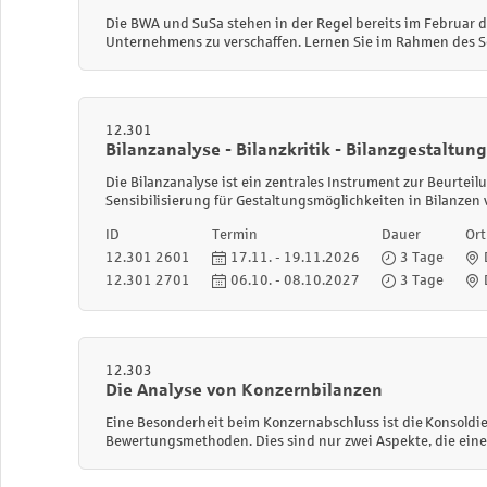
Die BWA und SuSa stehen in der Regel bereits im Februar de
Unternehmens zu verschaffen. Lernen Sie im Rahmen des 
12.301
Bilanzanalyse - Bilanzkritik - Bilanzgestaltung
Die Bilanzanalyse ist ein zentrales Instrument zur Beurteil
Sensibilisierung für Gestaltungsmöglichkeiten in Bilanzen
ID
Termin
Dauer
Ort
12.301 2601
17.11. - 19.11.2026
3 Tage
12.301 2701
06.10. - 08.10.2027
3 Tage
12.303
Die Analyse von Konzernbilanzen
Eine Besonderheit beim Konzernabschluss ist die Konsoldi
Bewertungsmethoden. Dies sind nur zwei Aspekte, die eine A