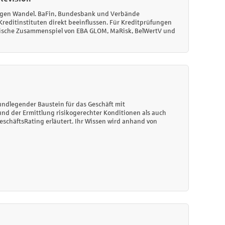
digen Wandel. BaFin, Bundesbank und Verbände
Kreditinstituten direkt beeinflussen. Für Kreditprüfungen
torische Zusammenspiel von EBA GLOM, MaRisk, BelWertV und
undlegender Baustein für das Geschäft mit
nd der Ermittlung risikogerechter Konditionen als auch
schäftsRating erläutert. Ihr Wissen wird anhand von