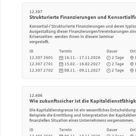
12.307
Strukturierte Finanzierungen und Konsortial
Konsortial-/ Strukturierte Finanzierungen und deren typi
Ausgestaltung dieser Finanzierungen/Vereinbarungen sind 
Krisenzeiten- werden Ihnen in diesem Seminar
vorgestellt.
ID
Termin
Dauer
Ort
12.307 2601
16.11. - 17.11.2026
2 Tage
12.307 2701
15.02. - 16.02.2027
2 Tage
12.307 2702
08.11. - 09.11.2027
2 Tage
12.406
Wie zukunftssicher ist die Kapitaldienstfähigk
Die Kapitaldienstgrenze ist ein wesentliches Entscheidun
Beispiele die Ermittlung und Interpretation der Kapitaldi
finanziellen Situation eines Unternehmens vorgenommen.
ID
Termin
Dauer
Ort