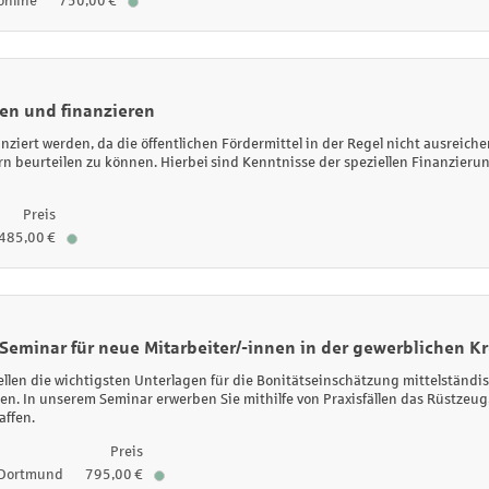
online
750,00 €
len und finanzieren
anziert werden, da die öffentlichen Fördermittel in der Regel nicht ausreiche
n beurteilen zu können. Hierbei
sind Kenntnisse der speziellen Finanzier
Preis
485,00 €
eminar für neue Mitarbeiter/-innen in der gewerblichen K
len die wichtigsten Unterlagen für die Bonitätseinschätzung mittelständis
en. In unserem Seminar erwerben Sie mithilfe von Praxisfällen das Rüstzeug,
affen.
Preis
Dortmund
795,00 €