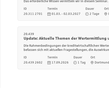
Das erforderliche Wissen vermitteln wir in diesem Seminar.
ID
Termin
Dauer
Ort
20.311 2701
01.03. - 02.03.2027
2 Tage
20.439
Update: Aktuelle Themen der Wertermittlung 
Die Rahmenbedingungen der kreditwirtschaftlichen Werter
befassen sich mit aktuellen Fragestellungen, die Auswirku
ID
Termin
Dauer
Ort
20.439 2602
17.09.2026
1 Tag
Dortmun