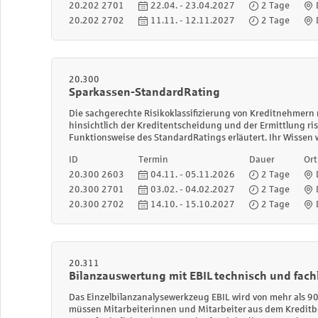
20.202 2701
22.04. - 23.04.2027
2 Tage
20.202 2702
11.11. - 12.11.2027
2 Tage
20.300
Sparkassen-StandardRating
Die sachgerechte Risikoklassifizierung von Kreditnehmern
hinsichtlich der Kreditentscheidung und der Ermittlung ri
Funktionsweise des StandardRatings erläutert. Ihr Wissen
ID
Termin
Dauer
Ort
20.300 2603
04.11. - 05.11.2026
2 Tage
20.300 2701
03.02. - 04.02.2027
2 Tage
20.300 2702
14.10. - 15.10.2027
2 Tage
20.311
Bilanzauswertung mit EBIL technisch und fach
Das Einzelbilanzanalysewerkzeug EBIL wird von mehr als 90
müssen Mitarbeiterinnen und Mitarbeiter aus dem Kreditbe