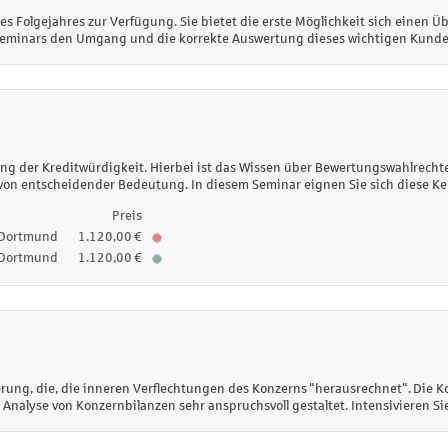
s Folgejahres zur Verfügung. Sie bietet die erste Möglichkeit sich einen Ü
Seminars den Umgang und die korrekte Auswertung dieses wichtigen Kun
ung der Kreditwürdigkeit. Hierbei ist das Wissen über Bewertungswahlrechte i
 von entscheidender Bedeutung. In diesem Seminar eignen Sie sich diese Ke
Preis
Dortmund
1.120,00 €
Dortmund
1.120,00 €
erung, die, die inneren Verflechtungen des Konzerns "herausrechnet". Die 
nalyse von Konzernbilanzen sehr anspruchsvoll gestaltet. Intensivieren Sie