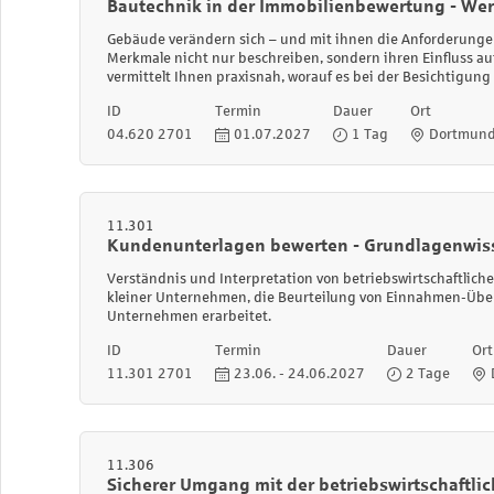
Bautechnik in der Immobilienbewertung - Wert
Gebäude verändern sich – und mit ihnen die Anforderung
Merkmale nicht nur beschreiben, sondern ihren Einfluss a
vermittelt Ihnen praxisnah, worauf es bei der Besichtig
ID
Termin
Dauer
Ort
04.620 2701
01.07.2027
1 Tag
Dortmun
11.301
Kundenunterlagen bewerten - Grundlagenwisse
Verständnis und Interpretation von betriebswirtschaftlich
kleiner Unternehmen, die Beurteilung von Einnahmen-Über
Unternehmen erarbeitet.
ID
Termin
Dauer
Ort
11.301 2701
23.06. - 24.06.2027
2 Tage
11.306
Sicherer Umgang mit der betriebswirtschaftl