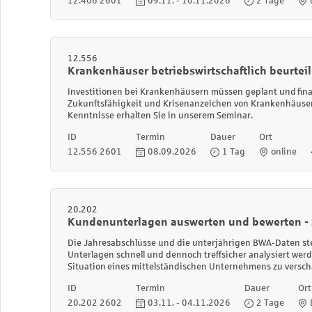
12.406 2601
09.11. - 10.11.2026
2 Tage
12.556
Krankenhäuser betriebswirtschaftlich beurtei
Investitionen bei Krankenhäusern müssen geplant und
fin
Zukunftsfähigkeit und Krisenanzeichen von Krankenhäuser
Kenntnisse erhalten Sie in unserem Seminar.
ID
Termin
Dauer
Ort
12.556 2601
08.09.2026
1 Tag
online
20.202
Kundenunterlagen auswerten und bewerten - S
Die Jahresabschlüsse und die unterjährigen BWA-Daten stel
Unterlagen schnell und dennoch treffsicher analysiert werd
Situation eines mittelständischen Unternehmens zu versch
ID
Termin
Dauer
Ort
20.202 2602
03.11. - 04.11.2026
2 Tage