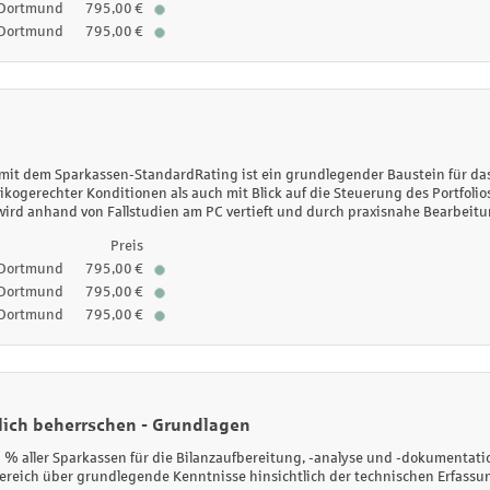
Dortmund
795,00 €
Dortmund
795,00 €
 mit dem Sparkassen-StandardRating ist ein grundlegender Baustein für d
sikogerechter Konditionen als auch mit Blick auf die Steuerung des Portfol
 wird anhand von Fallstudien am PC vertieft und durch praxisnahe Bearbei
Preis
Dortmund
795,00 €
Dortmund
795,00 €
Dortmund
795,00 €
lich beherrschen - Grundlagen
 % aller Sparkassen für die Bilanzaufbereitung, -analyse und -dokumentat
reich über grundlegende Kenntnisse hinsichtlich der technischen Erfassung