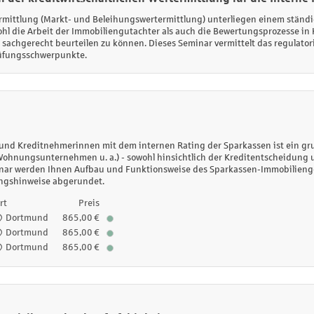
rmittlung (Markt- und Beleihungswertermittlung) unterliegen einem stän
ohl die Arbeit der Immobiliengutachter als auch die Bewertungsprozesse in 
en sachgerecht beurteilen zu können. Dieses Seminar vermittelt das regula
rüfungsschwerpunkte.
 und Kreditnehmerinnen mit dem internen Rating der Sparkassen ist ein gr
hnungsunternehmen u. a.) - sowohl hinsichtlich der Kreditentscheidung u
eminar werden Ihnen Aufbau und Funktionsweise des Sparkassen-Immobilienge
ungshinweise abgerundet.
rt
Preis
Dortmund
865,00 €
Dortmund
865,00 €
Dortmund
865,00 €