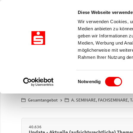
Zuklappen
Diese Webseite verwende
Wir verwenden Cookies, um
Medien anbieten zu können
geben wir Informationen z
Medien, Werbung und Analy
möglicherweise mit weiter
Erweiterte Suche
Rahmen Ihrer Nutzung der
Einwilligungsauswahl
Notwendig
Präsenz
Live-Online
eLearning
|
Gesamtangebot
A. SEMINARE, FACHSEMINARE,
40.636
Update - Aktuelle (aufsichtsrechtliche) Themen