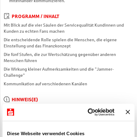
miteinander kommunizieren.
PROGRAMM / INHALT
Mit Blick auf die vier Säulen der Servicequalität Kundinnen und
Kunden zu echten Fans machen
Die entscheidende Rolle spielen die Menschen, die eigene
Einstellung und das Finanzkonzept
Die fünf Stufen, die zur Wertschätzung gegenüber anderen
Menschen führen
Die Wirkung kleiner Aufmerksamkeiten und die "Jammer-
Challenge"
Kommunikation auf verschiedenen Kanälen
HINWEIS(E)
Dieses E-Learning ist Teil von:
81.160 just e-learn-Package
Welcome und Onboarding für neue Mitarbeitende
Wir beraten Sie gerne persönlich zu Ihren Fragen und zur Buchung
dieses Angebotes.
Diese Webseite verwendet Cookies