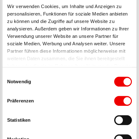
Wir verwenden Cookies, um Inhalte und Anzeigen zu
ANGEBOTSNUMMER
personalisieren, Funktionen für soziale Medien anbieten
01.210
zu können und die Zugriffe auf unsere Website zu
analysieren. Außerdem geben wir Informationen zu Ihrer
DAUER
Verwendung unserer Website an unsere Partner für
60 Minuten
soziale Medien, Werbung und Analysen weiter. Unsere
Partner führen diese Informationen möglicherweise mit
weiteren Daten zusammen, die Sie ihnen bereitgestellt
TERMINE BUCHEN:
Jederzeit starten mit just e-learn!
haben oder die sie im Rahmen Ihrer Nutzung der Dienste
gesammelt haben.
Einwilligungsauswahl
Notwendig
DIREKTE BUCHUNG
Einbuchen & sofort lernen!
ANMELDEN
Präferenzen
PREIS(E)
Statistiken
90,00 €
Preis je Lerner/-in, Pauschalpreis ab 100 Lernenden