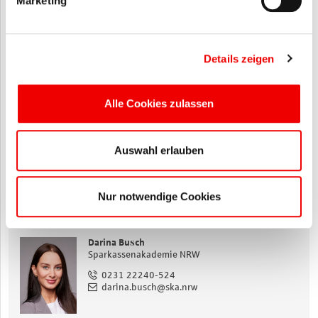
Marketing
ZUSÄTZLICHE PREISINFORMATIONEN
Ab 100 Lernenden bieten wir Sparkassen dieses E-Learning zu
einem Pauschalpreis an. Wir beraten Sie gerne!
Details zeigen
DOKUMENTE & LINKS
Alle Cookies zulassen
So kommen Sie zu Ihrem E-Learning
Auswahl erlauben
Technische Voraussetzungen
Nur notwendige Cookies
IHRE ANSPRECHPARTNER/-INNEN
ANMELDUNG
Darina Busch
Sparkassenakademie NRW
0231 22240-524
darina.busch@ska.nrw