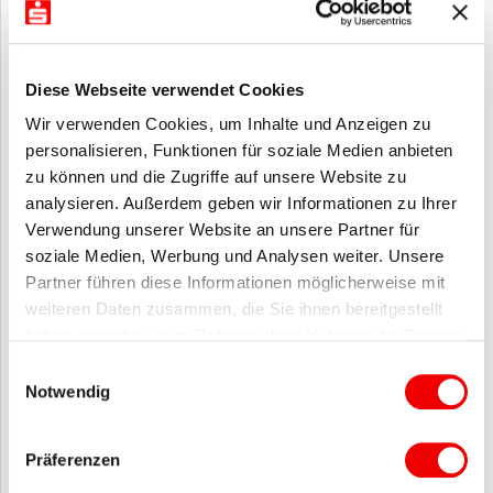
Besonderheiten der Betriebsimmobilie in der Bratungspraxis
Behandlung von Immobilien in der Nachfolgeplanung
Diese Webseite verwendet Cookies
Vermögens- und Unternehmensnachfolge
Steuerliche Besonderheiten
Wir verwenden Cookies, um Inhalte und Anzeigen zu
Entgeltliche Unternehmensnachfolge
personalisieren, Funktionen für soziale Medien anbieten
Unentgeltliche Unternehmensnachfolge
zu können und die Zugriffe auf unsere Website zu
Gestaltungen zur Steuerreduzierung
analysieren. Außerdem geben wir Informationen zu Ihrer
Das Unternehmertestament
Verwendung unserer Website an unsere Partner für
Nachfolgeklauseln und Gesellschaftsrecht
soziale Medien, Werbung und Analysen weiter. Unsere
Partner führen diese Informationen möglicherweise mit
Intensivierung des Versicherungsgeschäfts
weiteren Daten zusammen, die Sie ihnen bereitgestellt
Ansprachewege
haben oder die sie im Rahmen Ihrer Nutzung der Dienste
Gestaltungsmöglichkeiten im Lebensversicherungsmantel
gesammelt haben.
Einwilligungsauswahl
Besonderheiten in der Absicherung der Lebensrisiken von GGF
Notwendig
(Gesellschafter-Geschäftsführer/-innen)
Versorgung der GGF
Präferenzen
Betriebliche Altersvorsorge