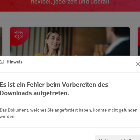
Marktfolge
Hinweis
Es ist ein Fehler beim Vorbereiten des
Markt
Downloads aufgetreten.
Flexible Qualifizierung und Weiterbildung für Ihren
Bedarf
Persönlichkeit
Das Dokument, welches Sie angefordert haben, konnte nicht gefunden
werden.
Markt