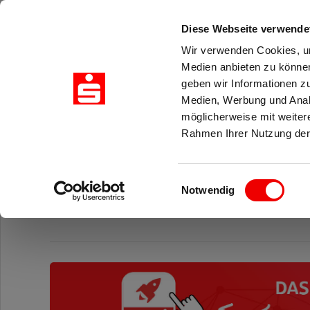
Zuklappen
Diese Webseite verwende
Loading
Wir verwenden Cookies, um
Loading
Medien anbieten zu können
Loading
Zukunft gestalten - mit
geben wir Informationen z
Loading
Medien, Werbung und Analy
Loading
Sparkassenakademie N
möglicherweise mit weiter
Loading
Rahmen Ihrer Nutzung der
Herzlich willkommen auf Ihrer Buchungs-
Einwilligungsauswahl
Notwendig
Sie benötigen ein Bucher- oder Trainerkonto?
KONTO A