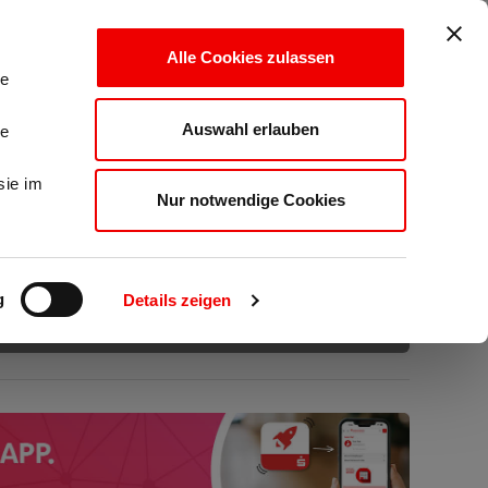
LOGIN
Alle Cookies zulassen
le
Auswahl erlauben
le
AUSZEICHNUNGEN
sie im
Nur notwendige Cookies
g
Details zeigen
TOP FERNSCHULE
e-Learning Award
Award 2025
'AzubiBooster'