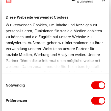
31.409
Praxisdialog RSGV/SVWL Potenzialanalyse
Firmenkunden: Grundlagen und praktischer
Einsatz (online)
Diese Webseite verwendet Cookies
Die RSGV / SVWL Potenzialanalyse Firmenkunden effizient nutzen
Wir verwenden Cookies, um Inhalte und Anzeigen zu
Seit dem Jahr 2015 steht den Sparkassen die “RSGV/SVWL
personalisieren, Funktionen für soziale Medien anbieten
Potenzialanalyse Firmenkunden" zur Verfügung. In diesem Jahr
zu können und die Zugriffe auf unsere Website zu
umfasst die an der Hochschule für Finanzwirtschaft &
Management entwickelte Potenzialanalyse die Produktgruppen
analysieren. Außerdem geben wir Informationen zu Ihrer
Gewerbliches Girogeschäft, Unternehmenskreditgeschäft,
Verwendung unserer Website an unsere Partner für
Gewerbliches Leasinggeschäft,
Gewerbliches Einlagengeschäft,
soziale Medien, Werbung und Analysen weiter. Unsere
Internationales Geschäft, Gewerbliches Versicherungsgeschäft,
Factoring sowie Payment. In unserem Online-Praxisdialog lernen
Partner führen diese Informationen möglicherweise mit
Sie die grundlegenden Funktionen und Marktanalysen der
weiteren Daten zusammen, die Sie ihnen bereitgestellt
Potenzialanalyse Firmenkunden kennen und wie Sie diese in
Ihrer Sparkasse einsetzen.
haben oder die sie im Rahmen Ihrer Nutzung der Dienste
gesammelt haben.
Einwilligungsauswahl
Notwendig
31.410
Praxisdialog RSGV/SVWL Potenzialanalyse
Firmenkunden: Aktuelle Marktentwicklungen und
Präferenzen
Neuerungen (online)
Die RSGV / SVWL Potenzialanalyse Firmenkunden effizient nutzen