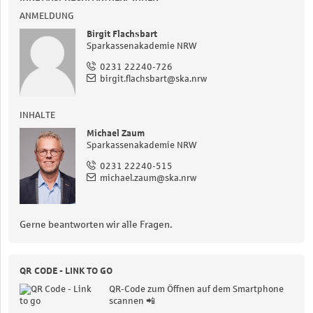
ANMELDUNG
Birgit Flachsbart
Sparkassenakademie NRW
0231 22240-726
birgit.flachsbart@ska.nrw
INHALTE
Michael Zaum
Sparkassenakademie NRW
0231 22240-515
michael.zaum@ska.nrw
Gerne beantworten wir alle Fragen.
QR CODE - LINK TO GO
QR-Code zum Öffnen auf dem Smartphone
scannen 📲