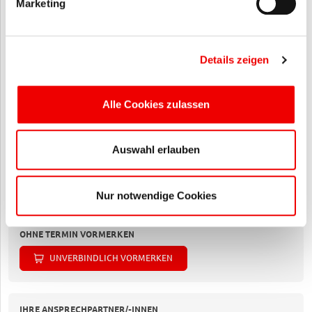
Marketing
DAUER
2 Tage
Details zeigen
PREIS(E)
270,00 €
Alle Cookies zulassen
TERMINE BUCHEN
26.08. - 27.08.2026
Sparkasse UnnaKamen, Unna
Auswahl erlauben
Inhouse SK UnnaKamen
14.09. - 15.09.2026
Sparkassenakademie NRW, Dortmund
Nur notwendige Cookies
OHNE TERMIN VORMERKEN
UNVERBINDLICH VORMERKEN
IHRE ANSPRECHPARTNER/-INNEN