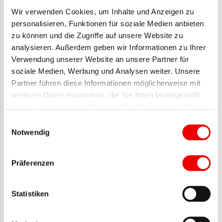
Wir verwenden Cookies, um Inhalte und Anzeigen zu
Methodik:
personalisieren, Funktionen für soziale Medien anbieten
Fallstudien, Gruppenarbeiten
zu können und die Zugriffe auf unsere Website zu
analysieren. Außerdem geben wir Informationen zu Ihrer
Verwendung unserer Website an unsere Partner für
soziale Medien, Werbung und Analysen weiter. Unsere
IHRE REFERENTIN
Partner führen diese Informationen möglicherweise mit
Praktiker/-innen aus Sparkassen
weiteren Daten zusammen, die Sie ihnen bereitgestellt
haben oder die sie im Rahmen Ihrer Nutzung der Dienste
HINWEIS(E)
gesammelt haben.
Einwilligungsauswahl
Die Inhalte entsprechen in der Ausbildungsordnung/dem
Notwendig
Ausbildungsrahmenplan der profilgebenden Berufsbildposition 4
Liquidität sicherstellen (§4 Abs. 2 Nr. 4):
4 a, b, c, d, e, f, i)
Präferenzen
ANGEBOTSNUMMER
Statistiken
74.427