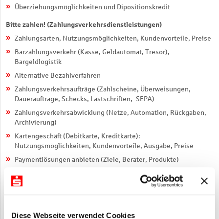
Überziehungsmöglichkeiten und Dipositionskredit
Bitte zahlen! (Zahlungsverkehrsdienstleistungen)
Zahlungsarten, Nutzungsmöglichkeiten, Kundenvorteile, Preise
Barzahlungsverkehr (Kasse, Geldautomat, Tresor),
Bargeldlogistik
Alternative Bezahlverfahren
Zahlungsverkehrsaufträge (Zahlscheine, Überweisungen,
Daueraufträge, Schecks, Lastschriften, SEPA)
Zahlungsverkehrsabwicklung (Netze, Automation, Rückgaben,
Archivierung)
Kartengeschäft (Debitkarte, Kreditkarte):
Nutzungsmöglichkeiten, Kundenvorteile, Ausgabe, Preise
Paymentlösungen anbieten (Ziele, Berater, Produkte)
Geldvermögen auf Konten anlegen
Kontoarten (Tagesgeld, Festgeld)
Eröffnung, Führung und Schließung der Konten
Diese Webseite verwendet Cookies
Verträge zugunsten Dritter