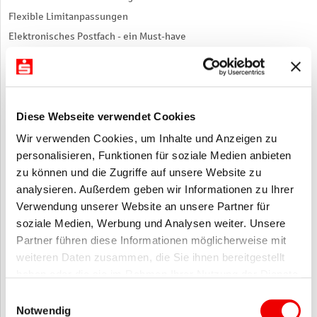
Flexible Limitanpassungen
Elektronisches Postfach - ein Must-have
Einrichtung der push-tan
App-Sparkasse nach einem Gerätewechsel
Wiederherstellung der Zugangsdaten fürs Online-Banking
Diese Webseite verwendet Cookies
Kontostände und Umsätze schnell checken
Wir verwenden Cookies, um Inhalte und Anzeigen zu
HINWEIS(E)
personalisieren, Funktionen für soziale Medien anbieten
zu können und die Zugriffe auf unsere Website zu
Die vorgestellten Tipps sind allgemeingültig, auch wenn die
Beispiele in verschiedenen Sparkassen leicht abweichen können.
analysieren. Außerdem geben wir Informationen zu Ihrer
Jedes Video zu einer digitalen Anwendung steht für sich, wie auf
Verwendung unserer Website an unsere Partner für
einer Reiseetappe. Alle Videos zusammen bilden die gesamte
soziale Medien, Werbung und Analysen weiter. Unsere
Reiseroute ab.
Partner führen diese Informationen möglicherweise mit
weiteren Daten zusammen, die Sie ihnen bereitgestellt
haben oder die sie im Rahmen Ihrer Nutzung der Dienste
ANGEBOTSNUMMER
01.246
gesammelt haben.
Einwilligungsauswahl
Notwendig