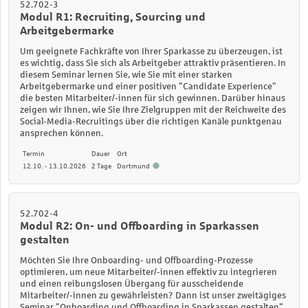
52.702-3
Modul R1: Recruiting, Sourcing und
Arbeitgebermarke
Um geeignete Fachkräfte von Ihrer Sparkasse zu überzeugen, ist
es wichtig, dass Sie sich als Arbeitgeber attraktiv präsentieren. In
diesem Seminar lernen Sie, wie Sie mit einer starken
Arbeitgebermarke und einer positiven "Candidate Experience"
die besten Mitarbeiter/-innen für sich gewinnen. Darüber hinaus
zeigen wir Ihnen, wie Sie Ihre Zielgruppen mit der Reichweite des
Social-Media-Recruitings über die richtigen Kanäle punktgenau
ansprechen können.
Termin
Dauer
Ort
12.10. - 13.10.2026
2 Tage
Dortmund
52.702-4
Modul R2: On- und Offboarding in Sparkassen
gestalten
Möchten Sie Ihre Onboarding- und Offboarding-Prozesse
optimieren, um neue Mitarbeiter/-innen effektiv zu integrieren
und einen reibungslosen Übergang für ausscheidende
Mitarbeiter/-innen zu gewährleisten? Dann ist unser zweitägiges
Seminar "Onboarding und Offboarding in Sparkassen gestalten"