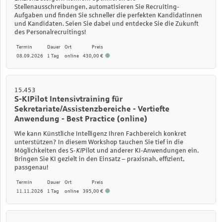
Stellenausschreibungen, automatisieren Sie Recruiting-
Aufgaben und finden Sie schneller die perfekten Kandidatinnen
und Kandidaten. Seien Sie dabei und entdecke Sie die Zukunft
des Personalrecruitings!
Termin
Dauer
Ort
Preis
08.09.2026
1 Tag
online
430,00 €
15.453
S-KIPilot Intensivtraining für
Sekretariate/Assistenzbereiche - Vertiefte
Anwendung - Best Practice (online)
Wie kann Künstliche Intelligenz Ihren Fachbereich konkret
unterstützen? In diesem Workshop tauchen Sie tief in die
Möglichkeiten des S-
KI
Pilot und anderer KI-Anwendungen ein.
Bringen Sie KI gezielt in den Einsatz – praxisnah, effizient,
passgenau!
Termin
Dauer
Ort
Preis
11.11.2026
1 Tag
online
395,00 €