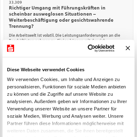
33.309
Richtiger Umgang mit Führungskräften in
scheinbar ausweglosen Situationen –
Weiterbeschäftigung oder gesichtswahrende
Trennung?
Die Arbeitswelt ist volatil. Die Leistungsanforderungen an die
Beschäftigten nehmen zu. Einige können mit der sich
beschleunigenden Entwicklung nicht (länger) „Schritt halten“. Für
Sie stellt dies mitunter eine besondere Herausforderung dar.
Unser neues Seminar behandelt ausgewählte Praxisprobleme im
Zusammenhang mit der in Rede stehenden Beendigung eines in
die Krise geratenen Arbeitsverhältnisses. Darüber hinaus werden
Diese Webseite verwendet Cookies
taktische Hinweise für die zwischen den Parteien zu führenden
Beendigungs
verhandlungen aus Sicht der Sparkasse gegeben
Wir verwenden Cookies, um Inhalte und Anzeigen zu
personalisieren, Funktionen für soziale Medien anbieten
Termin
Dauer
Ort
Preis
18.11.2026
1 Tag
Dortmund
395,00 €
zu können und die Zugriffe auf unsere Website zu
analysieren. Außerdem geben wir Informationen zu Ihrer
Verwendung unserer Website an unsere Partner für
33.344
soziale Medien, Werbung und Analysen weiter. Unsere
Grundlagen der Institutsvergütungsverordnung
Partner führen diese Informationen möglicherweise mit
Seit 2010 haben Sparkassen bei der Gestaltung der Vergütung
weiteren Daten zusammen, die Sie ihnen bereitgestellt
der Beschäftigten sowie bei der Vergütung der Mitglieder des